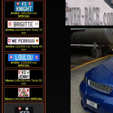
Arrière
160x300
mm
SPECIAL
Arrière
110x500 m
m Texte 70
mm
Arrière
110x500 m
m Texte 55
mm
Arrière
1
1
0x
5
00
mm
SPECIAL
Motos
1
40x180 m
m Texte 55
mm
Motos
1
40x180 m
m
SPECIAL