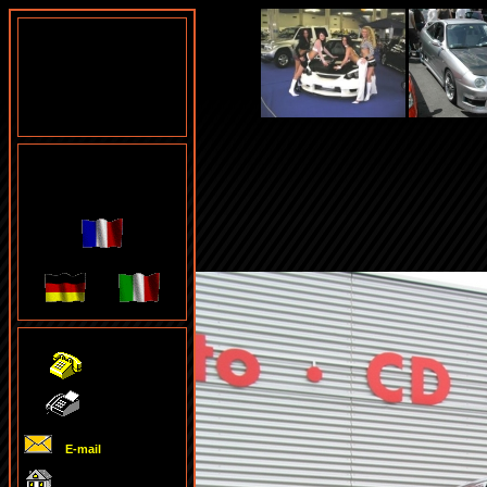
Men
u Français
plaques-autos.ch
032 489 22 93
032 489 32 71
E-mail