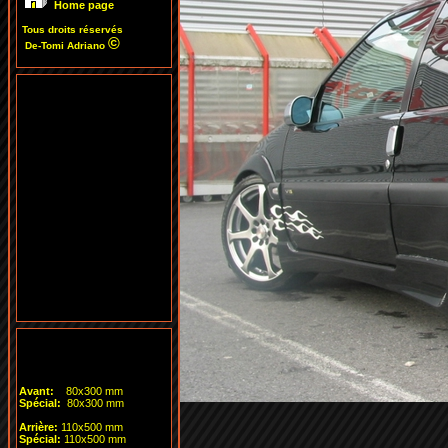
Home page
To
us droits réservés
©
De-Tomi Adriano
Formulaires de
c
om
m
an
de
Avant:
80x300 mm
Spécial:
80x300 mm
Arrière:
110x500 mm
Spécial
:
110x500 mm