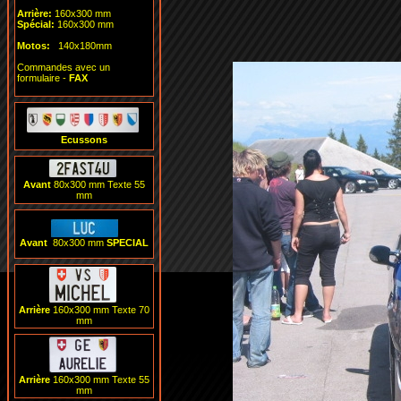
Arrière:
160x300 mm
Spécial
:
1
6
0x
3
00 mm
Motos:
140x180mm
Commandes
avec un
formulaire -
FAX
Ecussons
Avant
80x300 m
m Texte 55
mm
Avant
80x30
0 mm
SPECIAL
Arrière
160x300 m
m Texte 70
mm
Arrière
160x300 m
m Texte 55
mm