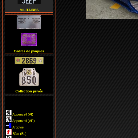
MILITAIRES
Cadres de plaques
Collection privée
Pneuservices
CH
Appenzell (AI)
Appenzell (AR)
Argovie
Bâle (BL)