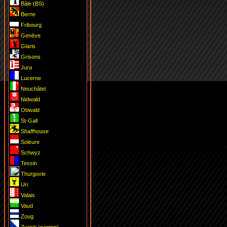
Bâle (BS)
Berne
Fribourg
Genève
Glaris
Grisons
Jura
Lucerne
Neuchâtel
Nidwald
Obwald
St-Gall
Shaffhouse
Soleure
Schwyz
Tessin
T
h
urgovie
Uri
Valais
Vaud
Zoug